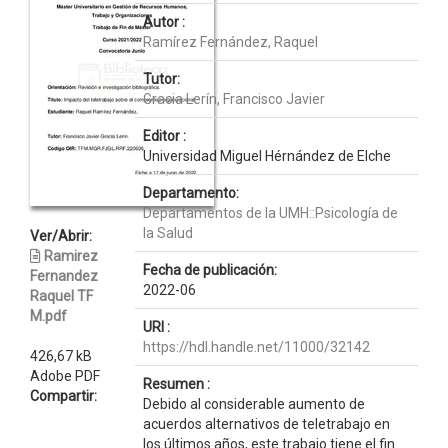
Autor :
Ramírez Fernández, Raquel
Tutor:
Gracia Lerín, Francisco Javier
Editor :
Universidad Miguel Hérnández de Elche
Departamento:
Departamentos de la UMH::Psicología de
la Salud
Ver/Abrir:
Ramirez
Fecha de publicación:
Fernandez
2022-06
Raquel TF
M.pdf
URI :
https://hdl.handle.net/11000/32142
426,67 kB
Adobe PDF
Resumen :
Compartir:
Debido al considerable aumento de
acuerdos alternativos de teletrabajo en
los últimos años, este trabajo tiene el fin