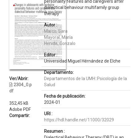
personality features and caregivers after
dialectical behaviour multifamily group
therapy
Autor :
Marco, Sara
Mayoral, María
Hervás, Gonzalo
Editor :
Universidad Miguel Hérnández de Elche
Departamento:
Ver/Abrir:
Departamentos de la UMH::Psicología de la
2304_0.p
Salud
df
Fecha de publicación:
2024-01
352,45 kB
Adobe PDF
URI :
Compartir:
https://hdl.handle.net/11000/32029
Resumen :
Dialectical Behaviour Therapy (DBT) is an