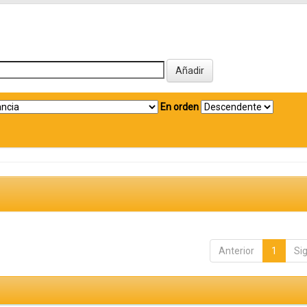
En orden
Anterior
1
Si