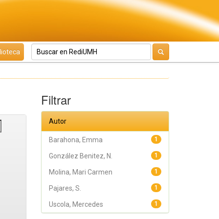
lioteca
Filtrar
Autor
Barahona, Emma
1
González Benitez, N.
1
Molina, Mari Carmen
1
Pajares, S.
1
Uscola, Mercedes
1