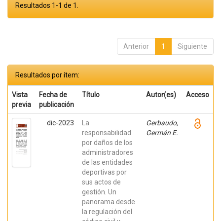
Resultados 1-1 de 1.
Anterior
1
Siguiente
Resultados por ítem:
Vista
Fecha de
Título
Autor(es)
Acceso
previa
publicación
dic-2023
La
Gerbaudo,
responsabilidad
Germán E.
por daños de los
administradores
de las entidades
deportivas por
sus actos de
gestión. Un
panorama desde
la regulación del