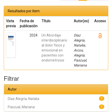
Resultados por ítem:
Vista
Fecha de
Título
Autor(es)
Acceso
previa
publicación
2024
Un Abordaje
Díaz
interdisciplinario
Alegría,
al dolor físico y
Natalia;
emocional en
Arcos,
pacientes con
Alegría;
endometriosis
Pascual,
Mariana
Filtrar
Autor
Díaz Alegría, Natalia
1
Pascual, Mariana
1