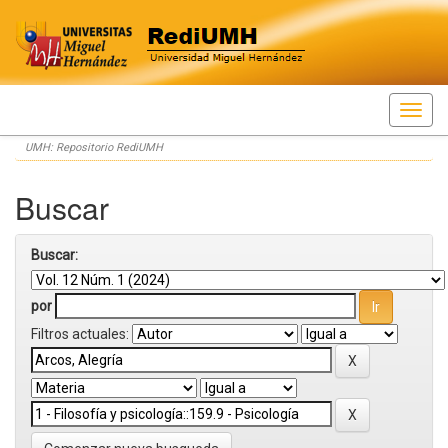
Skip
UMH: Repositorio RediUMH
navigation
Buscar
Buscar:
por
Filtros actuales: