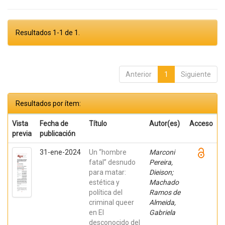
Resultados 1-1 de 1.
Anterior
1
Siguiente
Resultados por ítem:
Vista
Fecha de
Título
Autor(es)
Acceso
previa
publicación
31-ene-2024
Un “hombre
Marconi
fatal” desnudo
Pereira,
para matar:
Dieison;
estética y
Machado
política del
Ramos de
criminal queer
Almeida,
en El
Gabriela
desconocido del