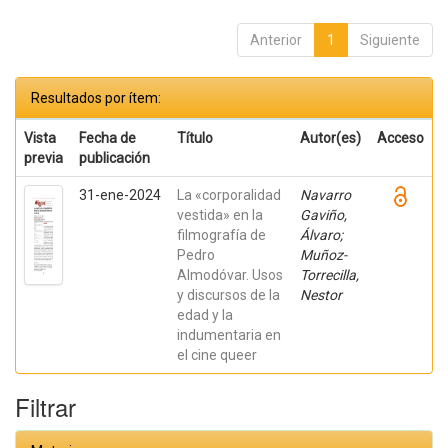
Anterior
1
Siguiente
Resultados por ítem:
Vista
Fecha de
Título
Autor(es)
Acceso
previa
publicación
31-ene-2024
La «corporalidad
Navarro
vestida» en la
Gaviño,
filmografía de
Álvaro;
Pedro
Muñoz-
Almodóvar. Usos
Torrecilla,
y discursos de la
Nestor
edad y la
indumentaria en
el cine queer
Filtrar