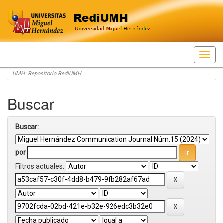
Skip
UMH: Repositorio RediUMH
navigation
Buscar
Buscar:
por
Filtros actuales: