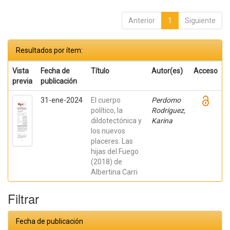
Anterior
1
Siguiente
Resultados por ítem:
Vista
Fecha de
Título
Autor(es)
Acceso
previa
publicación
31-ene-2024
El cuerpo
Perdomo
político, la
Rodríguez,
dildotectónica y
Karina
los nuevos
placeres. Las
hijas del Fuego
(2018) de
Albertina Carri
Filtrar
Fecha de publicación