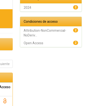
2024
2
Condiciones de acceso
Attribution-NonCommercial-
2
NoDeriv...
Open Access
2
guiente
Acceso