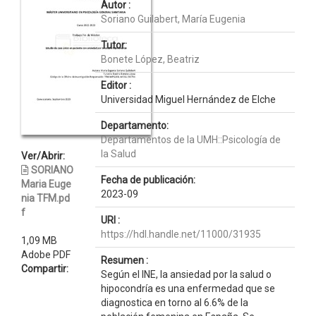
Autor :
Soriano Guilabert, María Eugenia
Tutor:
Bonete López, Beatriz
Editor :
Universidad Miguel Hernández de Elche
Departamento:
Departamentos de la UMH::Psicología de
la Salud
Ver/Abrir:
SORIANO
Fecha de publicación:
Maria Euge
2023-09
nia TFM.pd
f
URI :
https://hdl.handle.net/11000/31935
1,09 MB
Adobe PDF
Resumen :
Compartir:
Según el INE, la ansiedad por la salud o
hipocondría es una enfermedad que se
diagnostica en torno al 6.6% de la