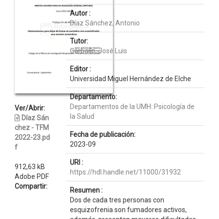
Autor :
Díaz Sánchez, Antonio
Tutor:
Carballo, José Luis
Editor :
Universidad Miguel Hernández de Elche
Departamento:
Departamentos de la UMH::Psicología de
Ver/Abrir:
la Salud
Díaz Sán
chez - TFM
Fecha de publicación:
2022-23.pd
2023-09
f
URI :
912,63 kB
https://hdl.handle.net/11000/31932
Adobe PDF
Compartir:
Resumen :
Dos de cada tres personas con
esquizofrenia son fumadores activos,