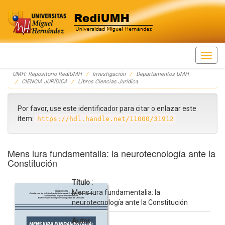
Skip
UMH: Repositorio RediUMH
Investigación
Departamentos UMH
navigation
CIENCIA JURÍDICA
Libros Ciencias Jurídica
Por favor, use este identificador para citar o enlazar este
ítem:
https://hdl.handle.net/11000/31912
Mens iura fundamentalia: la neurotecnología ante la
Constitución
Título :
Mens iura fundamentalia: la
neurotecnología ante la Constitución
Autor :