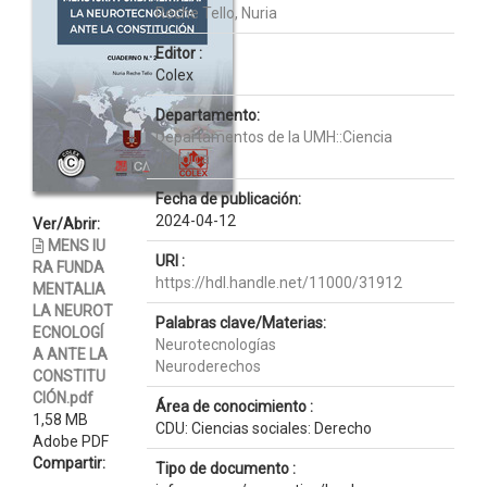
Reche Tello, Nuria
Editor :
Colex
Departamento:
Departamentos de la UMH::Ciencia
Jurídica
Fecha de publicación:
2024-04-12
Ver/Abrir:
MENS IU
URI :
RA FUNDA
https://hdl.handle.net/11000/31912
MENTALIA
LA NEUROT
Palabras clave/Materias:
ECNOLOGÍ
Neurotecnologías
A ANTE LA
Neuroderechos
CONSTITU
CIÓN.pdf
Área de conocimiento :
1,58 MB
CDU: Ciencias sociales: Derecho
Adobe PDF
Compartir:
Tipo de documento :