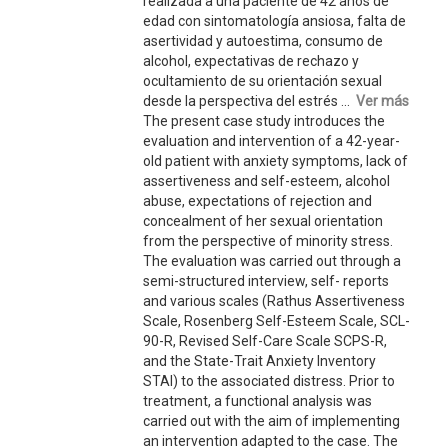
realizada a una paciente de 42 años de
edad con sintomatología ansiosa, falta de
asertividad y autoestima, consumo de
alcohol, expectativas de rechazo y
ocultamiento de su orientación sexual
desde la perspectiva del estrés ...
Ver más
The present case study introduces the
evaluation and intervention of a 42-year-
old patient with anxiety symptoms, lack of
assertiveness and self-esteem, alcohol
abuse, expectations of rejection and
concealment of her sexual orientation
from the perspective of minority stress.
The evaluation was carried out through a
semi-structured interview, self- reports
and various scales (Rathus Assertiveness
Scale, Rosenberg Self-Esteem Scale, SCL-
90-R, Revised Self-Care Scale SCPS-R,
and the State-Trait Anxiety Inventory
STAI) to the associated distress. Prior to
treatment, a functional analysis was
carried out with the aim of implementing
an intervention adapted to the case. The