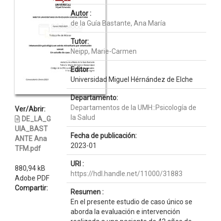
Autor :
de la Guía Bastante, Ana María
Tutor:
Neipp, Marie-Carmen
Editor :
Universidad Miguel Hérnández de Elche
Departamento:
Departamentos de la UMH::Psicología de
Ver/Abrir:
la Salud
DE_LA_G
UIA_BAST
Fecha de publicación:
ANTE Ana
2023-01
TFM.pdf
URI :
880,94 kB
https://hdl.handle.net/11000/31883
Adobe PDF
Compartir:
Resumen :
En el presente estudio de caso único se
aborda la evaluación e intervención