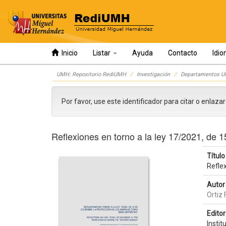
Inicio
Listar
Ayuda
Contacto
Idi
Skip
UMH: Repositorio RediUMH
Investigación
Departamentos 
navigation
Por favor, use este identificador para citar o enlaza
Reflexiones en torno a la ley 17/2021, de 1
Título 
Reflex
Autor 
Ortiz
Editor 
Insti