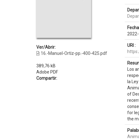
Depar
Depar
Fecha
2022-
URI :
Ver/Abrir:
https
16.-Manuel-Ortiz-pp.-400-425.pdf
Resum
389,76 kB
Los a
Adobe PDF
respec
Compartir:
la Ley
Animal
of De
recent
conse
for le
the ma
Palab
Anima