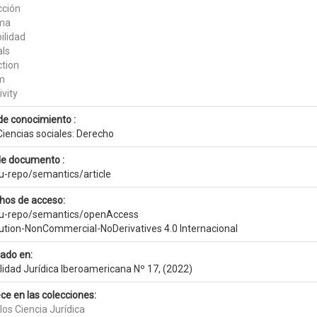
cción
ma
ilidad
ls
ction
m
ivity
de conocimiento :
Ciencias sociales: Derecho
de documento :
eu-repo/semantics/article
hos de acceso:
eu-repo/semantics/openAccess
bution-NonCommercial-NoDerivatives 4.0 Internacional
cado en:
lidad Jurídica Iberoamericana Nº 17, (2022)
ce en las colecciones:
los Ciencia Jurídica