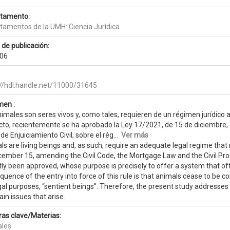
tamento:
tamentos de la UMH::Ciencia Jurídica
 de publicación:
06
://hdl.handle.net/11000/31645
en :
nimales son seres vivos y, como tales, requieren de un régimen jurídico
to, recientemente se ha aprobado la Ley 17/2021, de 15 de diciembre, de
 de Enjuiciamiento Civil, sobre el rég...
Ver más
s are living beings and, as such, require an adequate legal regime that 
cember 15, amending the Civil Code, the Mortgage Law and the Civil Proc
ly been approved, whose purpose is precisely to offer a system that offe
quence of the entry into force of this rule is that animals cease to be
gal purposes, “sentient beings”. Therefore, the present study addresses
in issues that arise.
ras clave/Materias:
les