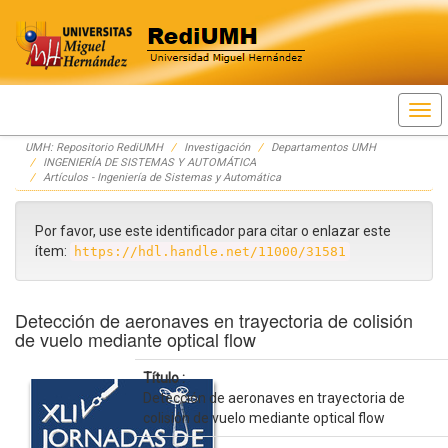
Skip
UMH: Repositorio RediUMH
Investigación
Departamentos UMH
navigation
INGENIERÍA DE SISTEMAS Y AUTOMÁTICA
Artículos - Ingeniería de Sistemas y Automática
Por favor, use este identificador para citar o enlazar este
ítem:
https://hdl.handle.net/11000/31581
Detección de aeronaves en trayectoria de colisión
de vuelo mediante optical flow
Título :
Detección de aeronaves en trayectoria de
colisión de vuelo mediante optical flow