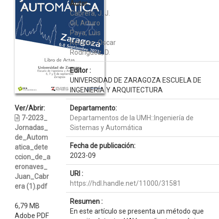
Autor :
Cabrera, J. J.
Gil, Arturo
Paya, Luis
Reinoso, Oscar
Rodríguez, D.
Editor :
UNIVERSIDAD DE ZARAGOZA ESCUELA DE
INGENIERÍA Y ARQUITECTURA
Ver/Abrir:
Departamento:
7-2023_
Departamentos de la UMH::Ingeniería de
Jornadas_
Sistemas y Automática
de_Autom
Fecha de publicación:
atica_dete
2023-09
ccion_de_a
eronaves_
URI :
Juan_Cabr
https://hdl.handle.net/11000/31581
era (1).pdf
Resumen :
6,79 MB
En este artículo se presenta un método que
Adobe PDF