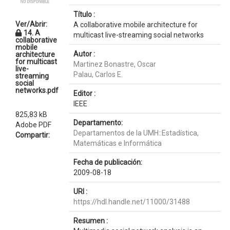
Título :
Ver/Abrir:
A collaborative mobile architecture for
14. A
multicast live-streaming social networks
collaborative
mobile
Autor :
architecture
for multicast
Martinez Bonastre, Oscar
live-
Palau, Carlos E.
streaming
social
networks.pdf
Editor :
IEEE
825,83 kB
Departamento:
Adobe PDF
Departamentos de la UMH::Estadística,
Compartir:
Matemáticas e Informática
Fecha de publicación:
2009-08-18
URI :
https://hdl.handle.net/11000/31488
Resumen :