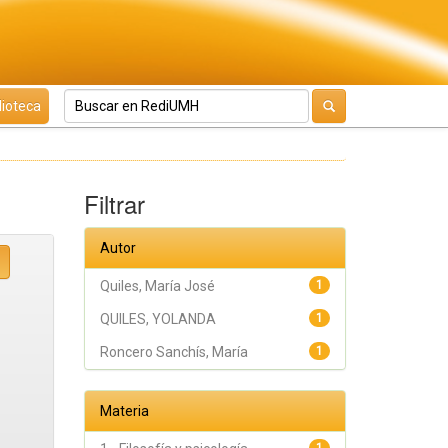
lioteca
Filtrar
Autor
Quiles, María José
1
QUILES, YOLANDA
1
Roncero Sanchís, María
1
Materia