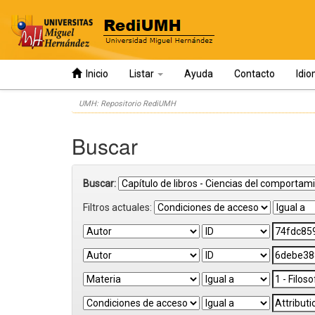
Inicio
Listar
Ayuda
Contacto
Idi
Skip
UMH: Repositorio RediUMH
navigation
Buscar
Buscar:
Filtros actuales: