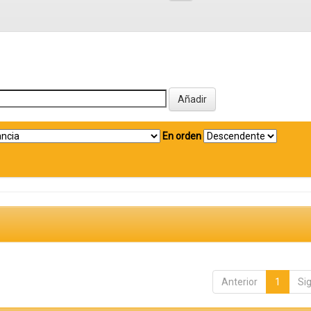
En orden
Anterior
1
Si