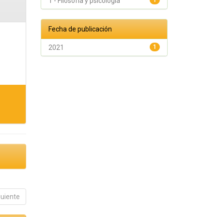
1 - Filosofía y psicología
1
Fecha de publicación
2021
1
guiente