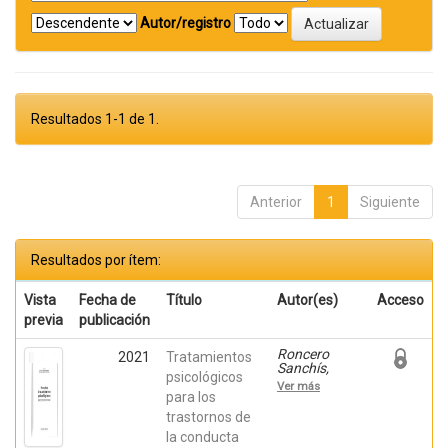
Autor/registro
Resultados 1-1 de 1.
Anterior
1
Siguiente
Resultados por ítem:
Vista
Fecha de
Título
Autor(es)
Acceso
previa
publicación
Roncero
2021
Tratamientos
Sanchís,
psicológicos
María;
Ver más
Carrasco
para los
Tornero,
trastornos de
Ángel;
la conducta
Garcia-