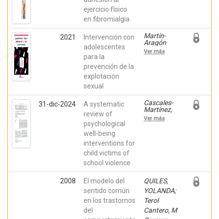
Mira,
ejercicio físico
María
en fibromialgia
Ángeles;
López
Roig,
Martín-
2021
Intervención con
Sofía;
Aragón
adolescentes
Nardi-
Gelabert,
Ver más
Rodríguez,
Maite;
para la
Ainara;
Vázquez
prevención de la
Ivorra,
Rodríguez,
Sofía;
explotación
Maite;
Peñacoba,
Nardi-
sexual
Cecilia
Rodríguez,
Ainara;
Cascales-
31-dic-2024
A systematic
Terol
Martínez,
Cantero, M
review of
Andrea;
Carmen;
Ver más
Pina,
psychological
González
David;
Martínez,
well-being
López-
María
interventions for
López,
Cristina
Reyes;
child victims of
Puente
school violence
López,
Esteban;
López-
2008
El modelo del
QUILES,
Ros,
sentido común
YOLANDA;
Paloma;
Molero,
en los trastornos
Terol
María del
del
Cantero, M
Mar;