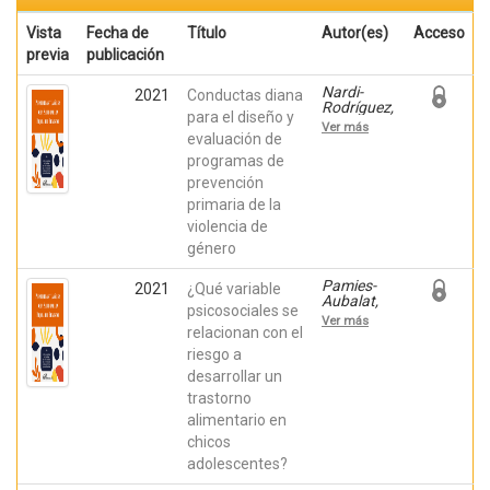
Vista
Fecha de
Título
Autor(es)
Acceso
previa
publicación
Nardi-
2021
Conductas diana
Rodríguez,
para el diseño y
Ainara;
Ver más
Vázquez
evaluación de
Rodríguez,
programas de
Carolina;
prevención
Costa
López,
primaria de la
Borja;
violencia de
Martín-
Aragón
género
Gelabert,
Maite;
Pamies-
2021
¿Qué variable
Terol
Aubalat,
Cantero,
psicosociales se
Lidia; León
M. Carmen
Ver más
Zarceño,
relacionan con el
Eva;
riesgo a
QUILES,
desarrollar un
YOLANDA;
Ruiz
trastorno
Maciá,
alimentario en
Álvaro;
Quiles
chicos
Sebastián,
adolescentes?
María
José