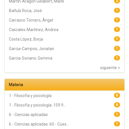
Martín-Aragón Gelabert, Maite
2
Bañuls Roca, José
1
Carrasco Tornero, Ángel
1
Cascales-Martínez, Andrea
1
Costa López, Borja
1
Garcia-Campos, Jonatan
1
Garcia-Soriano, Gemma
1
siguiente >
Materia
1 - Filosofía y psicología
6
1 - Filosofía y psicología::159.9...
6
6 - Ciencias aplicadas
1
6 - Ciencias aplicadas::60 - Cues...
1