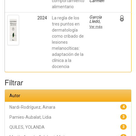
Pérez-
comportamiento
Carmen
Fuentes,
alimentario
María del
Carmen
García
2024
La regla de los
Lledó,
tres puntos en
Javier;
Ver más
Garcia-
dermatología
Campos,
como cribado de
Jonatan;
lesiones
Bañuls
Roca,
melanocíticas:
José;
adaptación de la
López Ros,
Paloma;
clínica a la
MORALES-
docencia
DELGADO,
NICANOR;
Zúnica
Filtrar
García,
Sara;
Martínez
Córcoles,
Autor
Vicenta;
Tabernero
Grau,
Nardi-Rodríguez, Ainara
4
Laura
Pamies-Aubalat, Lidia
3
QUILES, YOLANDA
3