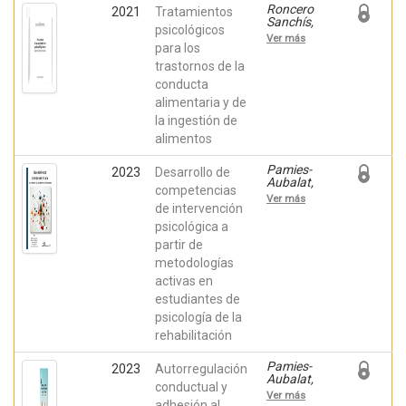
Roncero
2021
Tratamientos
Sanchís,
psicológicos
María;
Ver más
Carrasco
para los
Tornero,
trastornos de la
Ángel;
conducta
Garcia-
Soriano,
alimentaria y de
Gemma;
la ingestión de
Quiles,
María
alimentos
José;
QUILES,
Pamies-
2023
Desarrollo de
YOLANDA
Aubalat,
competencias
Lidia;
Ver más
Nardi-
de intervención
Rodríguez,
psicológica a
Ainara;
partir de
López
Roig,
metodologías
Sofía;
activas en
Pastor
Mira,
estudiantes de
María
psicología de la
Ángeles
rehabilitación
Pamies-
2023
Autorregulación
Aubalat,
conductual y
Lidia;
Ver más
Pastor-
adhesión al