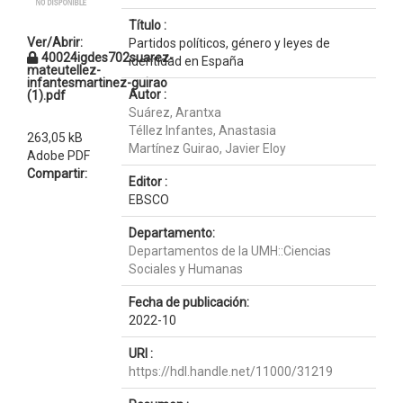
Título :
Ver/Abrir:
Partidos políticos, género y leyes de
40024igdes702suarez-
identidad en España
mateutellez-
infantesmartinez-guirao
Autor :
(1).pdf
Suárez, Arantxa
Téllez Infantes, Anastasia
263,05 kB
Martínez Guirao, Javier Eloy
Adobe PDF
Compartir:
Editor :
EBSCO
Departamento:
Departamentos de la UMH::Ciencias
Sociales y Humanas
Fecha de publicación:
2022-10
URI :
https://hdl.handle.net/11000/31219