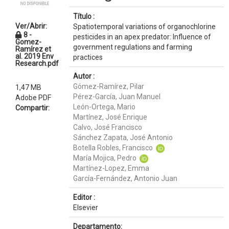
Título :
Ver/Abrir:
Spatiotemporal variations of organochlorine
8 -
pesticides in an apex predator: Influence of
Gomez-
government regulations and farming
Ramírez et
al. 2019 Env
practices
Research.pdf
Autor :
Gómez-Ramírez, Pilar
1,47 MB
Pérez-García, Juan Manuel
Adobe PDF
León-Ortega, Mario
Compartir:
Martínez, José Enrique
Calvo, José Francisco
Sánchez Zapata, José Antonio
Botella Robles, Francisco
María Mojica, Pedro
Martínez-Lopez, Emma
García-Fernández, Antonio Juan
Editor :
Elsevier
Departamento: