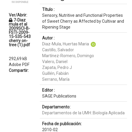
Título :
Ver/Abrir:
Sensory, Nutritive and Functional Properties
7-Diaz
of Sweet Cherry as Affected by Cultivar and
mula et al
Ripening Stage
2009SCI-B-
FSTI-2009-
15-535-543
Autor :
cherry on-
Diaz-Mula, Huertas Maria
tree (1).pdf
Castillo, Salvador
Martínez-Romero, Domingo
292,69 kB
Valero, Daniel
Adobe PDF
Zapata, Pedro J
Compartir:
Guillén, Fabián
Serrano, María
Editor :
SAGE Publications
Departamento:
Departamentos de la UMH::Biología Aplicada
Fecha de publicación:
2010-02