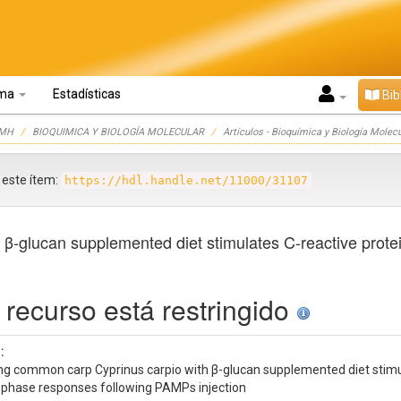
oma
Estadísticas
Bib
UMH
BIOQUIMICA Y BIOLOGÍA MOLECULAR
Artículos - Bioquímica y Biología Molec
r este ítem:
https://hdl.handle.net/11000/31107
 β-glucan supplemented diet stimulates C-reactive pro
 recurso está restringido
:
ng common carp Cyprinus carpio with β-glucan supplemented diet sti
 phase responses following PAMPs injection