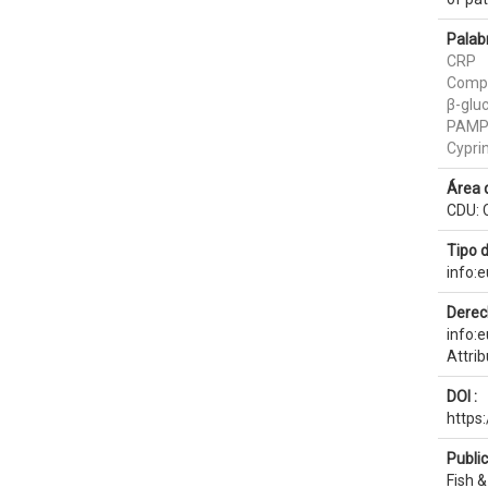
Palab
CRP
Comp
β-glu
PAM
Cypri
Área 
CDU: C
Tipo 
info:
Derec
info:
Attri
DOI :
https:
Publi
Fish 