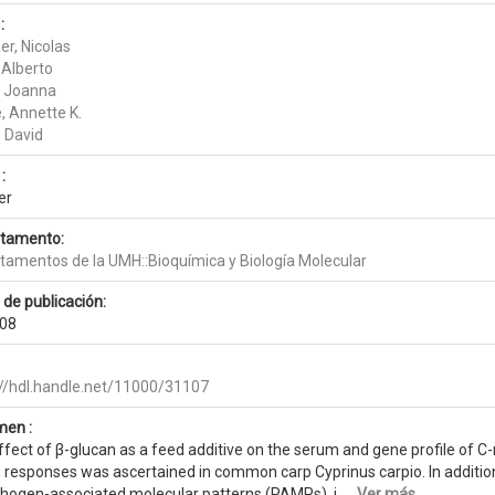
:
er, Nicolas
 Alberto
, Joanna
, Annette K.
, David
:
er
tamento:
tamentos de la UMH::Bioquímica y Biología Molecular
 de publicación:
08
://hdl.handle.net/11000/31107
en :
ffect of β-glucan as a feed additive on the serum and gene profile of 
 responses was ascertained in common carp Cyprinus carpio. In addition
thogen-associated molecular patterns (PAMPs), i....
Ver más