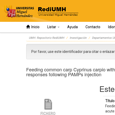
Inicio
Listar
Ayuda
Contacto
Idi
Skip
UMH: Repositorio RediUMH
Investigación
Departamentos 
navigation
Por favor, use este identificador para citar o enlaza
Feeding common carp Cyprinus carpio with
responses following PAMPs injection
Este
Título 
Feedi
acute