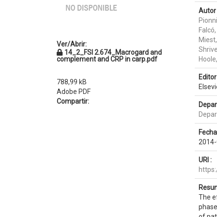
Autor 
Pionni
Falcó,
Miest
Ver/Abrir:
Shrive
14_2_FSI 2.674_Macrogard and
complement and CRP in carp.pdf
Hoole
Editor 
788,99 kB
Elsevi
Adobe PDF
Compartir:
Depar
Depar
Fecha
2014-
URI :
https
Resum
The e
phase
of pa