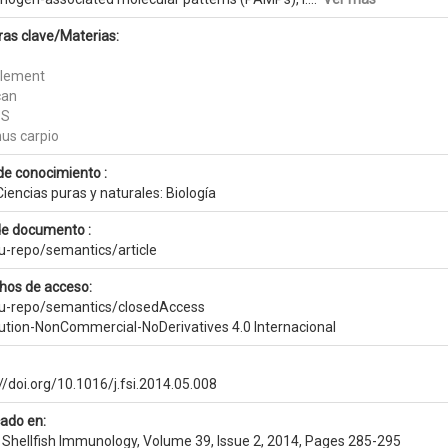
ras clave/Materias:
lement
can
PS
nus carpio
de conocimiento :
iencias puras y naturales: Biología
de documento :
eu-repo/semantics/article
hos de acceso:
eu-repo/semantics/closedAccess
bution-NonCommercial-NoDerivatives 4.0 Internacional
//doi.org/10.1016/j.fsi.2014.05.008
cado en:
& Shellfish Immunology, Volume 39, Issue 2, 2014, Pages 285-295