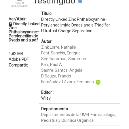
Título :
Ver/Abrir:
Directly Linked Zinc Phthalocyanine–
Directly Linked
Perylenediimide Dyads and a Triad for
Zinc
Ultrafast Charge Separation
Phthalocyanine–
Perylenediimide
Dyads and a.pdf
Autor :
Zink Lorre, Nathalie
Font-Sanchis, Enrique
1,82 MB
Seetharaman, Sairaman
Adobe PDF
Karr, Paul A.
Compartir:
Sastre-Santos, Ángela
D’Souza, Francis
Fernández-Lázaro, Fernando
Editor :
Wiley
Departamento:
Departamentos de la UMH::Farmacología,
Pediatría y Química Orgánica