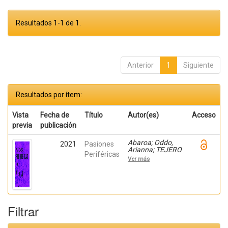
Resultados 1-1 de 1.
Anterior
1
Siguiente
Resultados por ítem:
Vista
Fecha de
Título
Autor(es)
Acceso
previa
publicación
Abaroa; Oddo,
2021
Pasiones
Arianna; TEJERO
Periféricas
OLIVARES,
Ver más
DANIEL PABLO;
Mardones,
Fernando; Pastor,
Jesús; Leitao,
Sergio; Cháfer,
Teresa; Barón,
Filtrar
Vicente; Herranz,
Yolanda