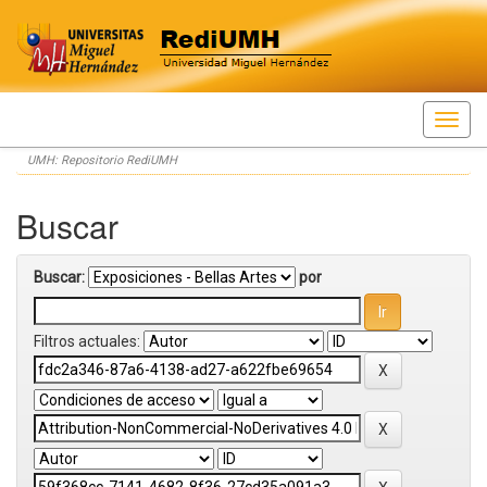
Skip
UMH: Repositorio RediUMH
navigation
Buscar
Buscar:
por
Filtros actuales: