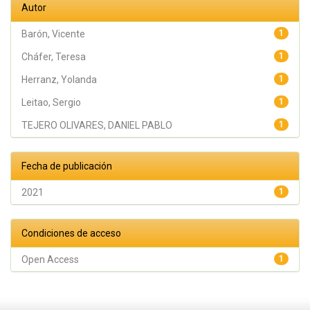
Autor
Barón, Vicente
1
Cháfer, Teresa
1
Herranz, Yolanda
1
Leitao, Sergio
1
TEJERO OLIVARES, DANIEL PABLO
1
Fecha de publicación
2021
1
Condiciones de acceso
Open Access
1