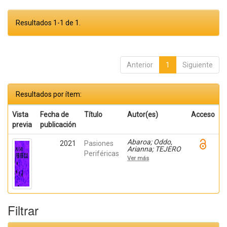
Resultados 1-1 de 1.
Anterior
1
Siguiente
Resultados por ítem:
Vista
Fecha de
Título
Autor(es)
Acceso
previa
publicación
Abaroa; Oddo,
2021
Pasiones
Arianna; TEJERO
Periféricas
OLIVARES,
Ver más
DANIEL PABLO;
Mardones,
Fernando; Pastor,
Jesús; Leitao,
Sergio; Cháfer,
Teresa; Barón,
Filtrar
Vicente; Herranz,
Yolanda