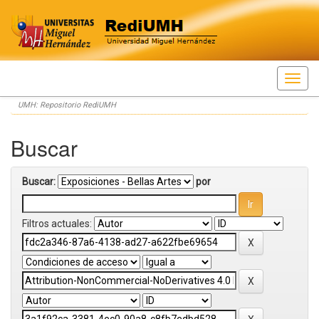
Skip
UMH: Repositorio RediUMH
navigation
Buscar
Buscar:
por
Filtros actuales: