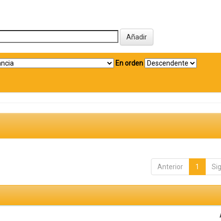
En orden
Anterior
1
Si