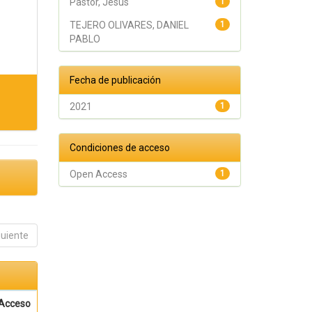
Pastor, Jesús
1
TEJERO OLIVARES, DANIEL
1
PABLO
Fecha de publicación
2021
1
Condiciones de acceso
Open Access
1
guiente
Acceso