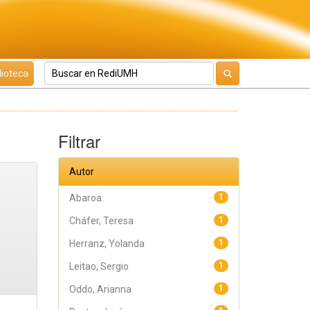
lioteca
Filtrar
Autor
Abaroa
1
Cháfer, Teresa
1
Herranz, Yolanda
1
Leitao, Sergio
1
Oddo, Arianna
1