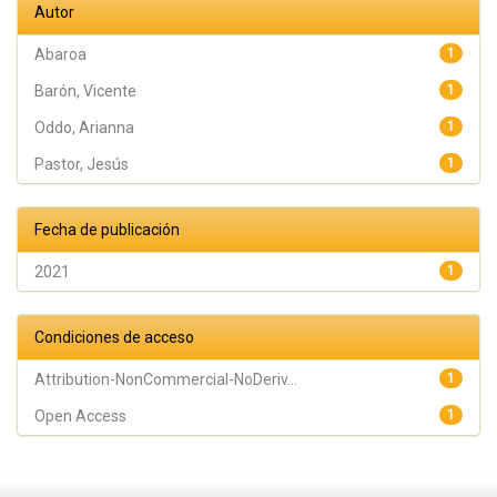
Autor
Abaroa
1
Barón, Vicente
1
Oddo, Arianna
1
Pastor, Jesús
1
Fecha de publicación
2021
1
Condiciones de acceso
Attribution-NonCommercial-NoDeriv...
1
Open Access
1