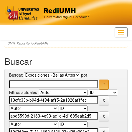
Skip
UMH: Repositorio RediUMH
navigation
Buscar
Buscar:
por
Filtros actuales: