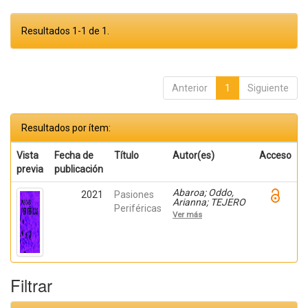
Resultados 1-1 de 1.
Anterior
1
Siguiente
Resultados por ítem:
Vista
Fecha de
Título
Autor(es)
Acceso
previa
publicación
Abaroa; Oddo,
2021
Pasiones
Arianna; TEJERO
Periféricas
OLIVARES,
Ver más
DANIEL PABLO;
Mardones,
Fernando; Pastor,
Jesús; Leitao,
Sergio; Cháfer,
Teresa; Barón,
Filtrar
Vicente; Herranz,
Yolanda