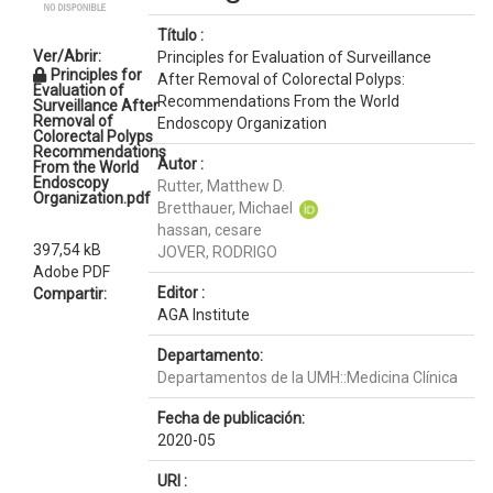
Título :
Ver/Abrir:
Principles for Evaluation of Surveillance
Principles for
After Removal of Colorectal Polyps:
Evaluation of
Recommendations From the World
Surveillance After
Removal of
Endoscopy Organization
Colorectal Polyps
Recommendations
Autor :
From the World
Endoscopy
Rutter, Matthew D.
Organization.pdf
Bretthauer, Michael
hassan, cesare
397,54 kB
JOVER, RODRIGO
Adobe PDF
Editor :
Compartir:
AGA Institute
Departamento:
Departamentos de la UMH::Medicina Clínica
Fecha de publicación:
2020-05
URI :