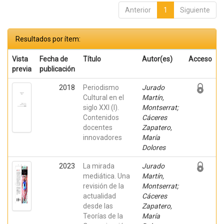
Anterior
1
Siguiente
Resultados por ítem:
Vista
Fecha de
Título
Autor(es)
Acceso
previa
publicación
2018
Periodismo
Jurado
Cultural en el
Martín,
siglo XXI (I).
Montserrat;
Contenidos
Cáceres
docentes
Zapatero,
innovadores
María
Dolores
2023
La mirada
Jurado
mediática. Una
Martín,
revisión de la
Montserrat;
actualidad
Cáceres
desde las
Zapatero,
Teorías de la
María