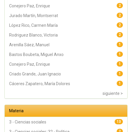
Conejero Paz, Enrique
2
Jurado Martín, Montserrat
2
López Rico, Carmen María
2
Rodriguez Blanco, Victoria
2
Arenilla Sáez, Manuel
1
Bastos Boubeta, Miguel Anxo
1
Conejero Paz, Enrique
1
Criado Grande, Juan Ignacio
1
Cáceres Zapatero, María Dolores
1
siguiente >
Materia
3 - Ciencias sociales
13
3 - Ciencias sociales::32 - Política
2