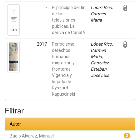
Pérez,
John;
-
El principio del fin
López Rico,
Vargas
de las
Hernández,
Carmen
José
televisiones
María
Guadalupe;
públicas. La
Martínez
Serrano,
deriva de Canal 9
Alejandro;
Galán
2017
Periodismo,
López Rico,
Benítez,
Homero;
derechos
Carmen
López
humanos,
María;
Maya,
Margarita;
migración y
González-
Mayo
fronteras.
Esteban,
Reynal,
Susana;
Vigencia y
José Luis
Santos
legado de
Villarreal,
Ryszard
Gabriel
Kapuscinski
Filtrar
Autor
Baelo Alvarez, Manuel
2