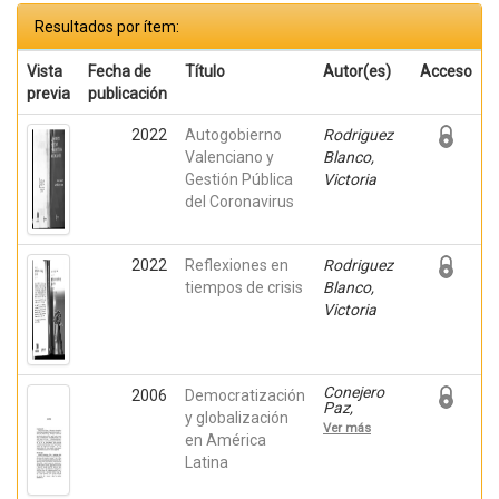
Resultados por ítem:
Vista
Fecha de
Título
Autor(es)
Acceso
previa
publicación
2022
Autogobierno
Rodriguez
Valenciano y
Blanco,
Gestión Pública
Victoria
del Coronavirus
2022
Reflexiones en
Rodriguez
tiempos de crisis
Blanco,
Victoria
Conejero
2006
Democratización
Paz,
y globalización
Enrique;
Ver más
Gómez
en América
Tagle,
Latina
Silvia;
Peeler