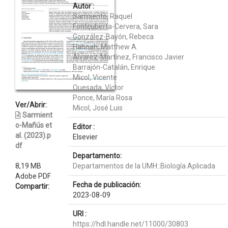
Autor :
Sarmiento, Raquel
Fontcuberta-Cervera, Sara
González-Bayón, Rebeca
Hannah, Matthew A.
Álvarez-Martínez, Francisco Javier
Barrajón-Catalán, Enrique
Micol, Vicente
Quesada, Víctor
Ponce, María Rosa
Ver/Abrir:
Micol, José Luis
Sarmient
o-Mañús et
Editor :
al. (2023).p
Elsevier
df
Departamento:
8,19 MB
Departamentos de la UMH::Biología Aplicada
Adobe PDF
Fecha de publicación:
Compartir:
2023-08-09
URI :
https://hdl.handle.net/11000/30803