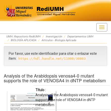
Skip
UMH: Repositorio RediUMH
Investigación
Departamentos UMH
navigation
BIOLOGÍA APLICADA
Artículos - Biología Aplicada
Por favor, use este identificador para citar o enlazar este
ítem:
https://hdl.handle.net/11000/30803
Analysis of the Arabidopsis venosa4-0 mutant
supports the role of VENOSA4 in dNTP metabolism
Título :
Analysis of the Arabidopsis venosa4-0 mutant
supports the role of VENOSA4 in dNTP
metabolism