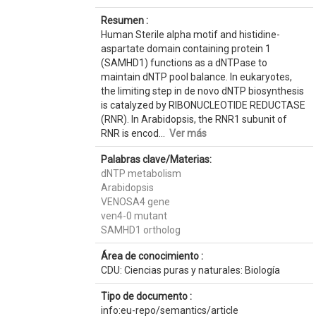
Resumen :
Human Sterile alpha motif and histidine-
aspartate domain containing protein 1
(SAMHD1) functions as a dNTPase to
maintain dNTP pool balance. In eukaryotes,
the limiting step in de novo dNTP biosynthesis
is catalyzed by RIBONUCLEOTIDE REDUCTASE
(RNR). In Arabidopsis, the RNR1 subunit of
RNR is encod...
Ver más
Palabras clave/Materias:
dNTP metabolism
Arabidopsis
VENOSA4 gene
ven4-0 mutant
SAMHD1 ortholog
Área de conocimiento :
CDU: Ciencias puras y naturales: Biología
Tipo de documento :
info:eu-repo/semantics/article