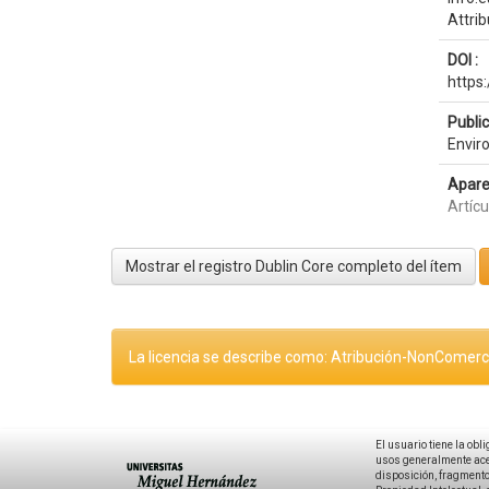
Attri
DOI :
https
Publi
Envir
Apare
Artícu
Mostrar el registro Dublin Core completo del ítem
La licencia se describe como: Atribución-NonComerci
El usuario tiene la obl
usos generalmente acep
disposición, fragmentos