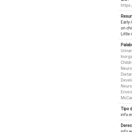
https
Resum
Early-
on ch
Littl
Palab
Urinar
Inorga
Child
Neuro
Dietar
Devel
Neur
Envir
McCart
Tipo 
info:
Derec
info: