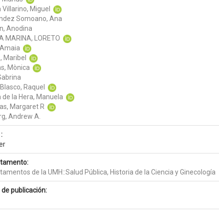
 Villarino, Miguel
ndez Somoano, Ana
n, Anodina
A MARINA, LORETO
, Amaia
, Maribel
s, Mònica
Sabrina
-Blasco, Raquel
a de la Hera, Manuela
as, Margaret R
g, Andrew A.
:
er
tamento:
amentos de la UMH::Salud Pública, Historia de la Ciencia y Ginecología
 de publicación: