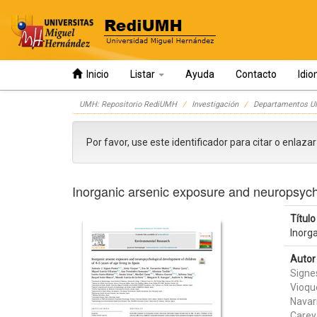
Inicio
Listar
Ayuda
Contacto
Idi
Skip
UMH: Repositorio RediUMH
Investigación
Departamentos 
navigation
Por favor, use este identificador para citar o enlaza
Inorganic arsenic exposure and neuropsycho
Título 
Inorg
Autor 
Signe
Vioqu
Navar
Carey