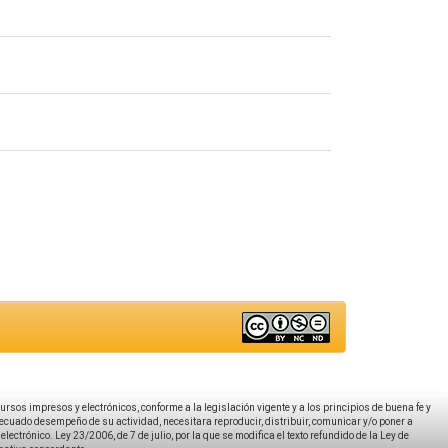
ecursos impresos y electrónicos, conforme a la legislación vigente y a los principios de buena fe y
decuado desempeño de su actividad, necesitara reproducir, distribuir, comunicar y/o poner a
ectrónico. Ley 23/2006, de 7 de julio, por la que se modifica el texto refundido de la Ley de