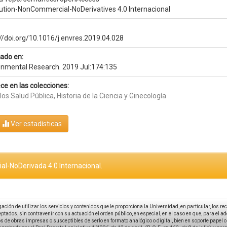
bution-NonCommercial-NoDerivatives 4.0 Internacional
://doi.org/10.1016/j.envres.2019.04.028
cado en:
onmental Research. 2019 Jul:174:135
ce en las colecciones:
los Salud Pública, Historia de la Ciencia y Ginecología
Ver estadísticas
al-NoDerivada 4.0 Internacional.
igación de utilizar los servicios y contenidos que le proporciona la Universidad, en particular, los r
tados, sin contravenir con su actuación el orden público, en especial, en el caso en que, para el a
 de obras impresas o susceptibles de serlo en formato analógico o digital, bien en soporte papel o el