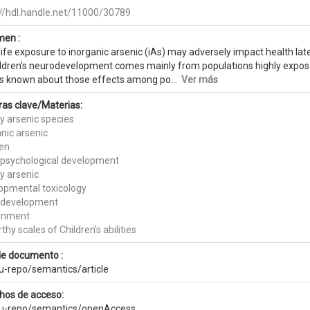
://hdl.handle.net/11000/30789
en :
life exposure to inorganic arsenic (iAs) may adversely impact health late
ildren's neurodevelopment comes mainly from populations highly exposed
e is known about those effects among po...
Ver más
ras clave/Materias:
y arsenic species
nic arsenic
ren
psychological development
y arsenic
opmental toxicology
odevelopment
onment
hy scales of Children's abilities
de documento :
eu-repo/semantics/article
hos de acceso:
eu-repo/semantics/openAccess