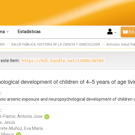
oma
Estadísticas
Bib
UMH
SALUD PÚBLICA, HISTORIA DE LA CIENCIA Y GINECOLOGÍA
Artículos Salud Púb
r este ítem:
https://hdl.handle.net/11000/30789
logical development of children of 4–5 years of age livi
:
anic arsenic exposure and neuropsychological development of children of
:
s-Pastor, Antonio Jose
e, Jesús
rete-Muñoz, Eva María
, Manus