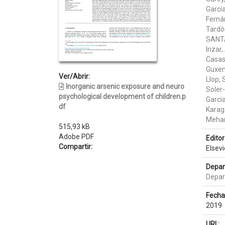
García
Ferná
Tardó
SANT
Irizar
Casas
Guxen
Ver/Abrir:
Llop, 
Inorganic arsenic exposure and neuro
Soler
psychological development of children.p
Garci
df
Karag
Mehar
515,93 kB
Adobe PDF
Editor 
Compartir:
Elsevi
Depar
Depart
Fecha
2019
URI :