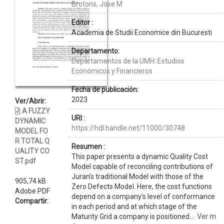
Brotons, Jose M
Editor :
Academia de Studii Economice din Bucuresti
Departamento:
Departamentos de la UMH::Estudios
Económicos y Financieros
Fecha de publicación:
2023
Ver/Abrir:
A FUZZY
URI :
DYNAMIC
https://hdl.handle.net/11000/30748
MODEL FO
R TOTAL Q
Resumen :
UALITY CO
This paper presents a dynamic Quality Cost
ST.pdf
Model capable of reconciling contributions of
Juran’s traditional Model with those of the
905,74 kB
Zero Defects Model. Here, the cost functions
Adobe PDF
depend on a company’s level of conformance
Compartir:
in each period and at which stage of the
Maturity Grid a company is positioned...
Ver m