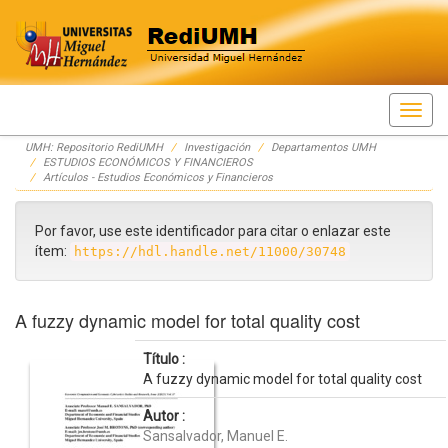
Skip
UMH: Repositorio RediUMH
Investigación
Departamentos UMH
navigation
ESTUDIOS ECONÓMICOS Y FINANCIEROS
Artículos - Estudios Económicos y Financieros
Por favor, use este identificador para citar o enlazar este
ítem:
https://hdl.handle.net/11000/30748
A fuzzy dynamic model for total quality cost
Título :
A fuzzy dynamic model for total quality cost
Autor :
Sansalvador, Manuel E.