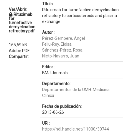
Título :
Ver/Abrir:
Rituximab for tumefactive demyelination
Rituximab
refractory to corticosteroids and plasma
for
exchange
tumefactive
demyelination
refractory.pdf
Autor :
Pérez-Sempere, Ángel
Feliu-Rey, Eloisa
165,59 kB
Sánchez-Pérez, Rosa
Adobe PDF
Nieto-Navarro, Juan
Compartir:
Editor :
BMJ Journals
Departamento:
Departamentos de la UMH::Medicina
Clínica
Fecha de publicación:
2013-06-26
URI :
https://hdl.handle.net/11000/30744