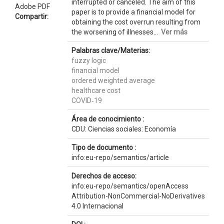
interrupted or canceled. The aim of this
Adobe PDF
paper is to provide a financial model for
Compartir:
obtaining the cost overrun resulting from
the worsening of illnesses...
Ver más
Palabras clave/Materias:
fuzzy logic
financial model
ordered weighted average
healthcare cost
COVID‐19
Área de conocimiento :
CDU: Ciencias sociales: Economía
Tipo de documento :
info:eu-repo/semantics/article
Derechos de acceso:
info:eu-repo/semantics/openAccess
Attribution-NonCommercial-NoDerivatives
4.0 Internacional