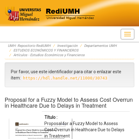
Skip
UMH: Repositorio RediUMH
Investigación
Departamentos UMH
navigation
ESTUDIOS ECONÓMICOS Y FINANCIEROS
Artículos - Estudios Económicos y Financieros
Por favor, use este identificador para citar o enlazar este
ítem:
https://hdl.handle.net/11000/30743
Proposal for a Fuzzy Model to Assess Cost Overrun
in Healthcare Due to Delays in Treatment
Título :
Proposal for a Fuzzy Model to Assess
Cost Overrun in Healthcare Due to Delays
in Treatment