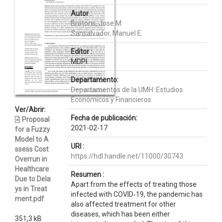
Autor :
Brotons, Jose M
Sansalvador, Manuel E.
Editor :
MDPI
Departamento:
Departamentos de la UMH::Estudios
Económicos y Financieros
Ver/Abrir:
Fecha de publicación:
Proposal
2021-02-17
for a Fuzzy
Model to A
URI :
ssess Cost
https://hdl.handle.net/11000/30743
Overrun in
Healthcare
Resumen :
Due to Dela
Apart from the effects of treating those
ys in Treat
infected with COVID‐19, the pandemic has
ment.pdf
also affected treatment for other
diseases, which has been either
351,3 kB