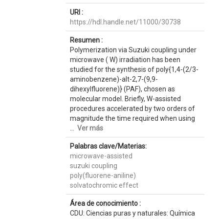
URI :
https://hdl.handle.net/11000/30738
Resumen :
Polymerization via Suzuki coupling under
microwave ( W) irradiation has been
studied for the synthesis of poly{1,4-(2/3-
aminobenzene)-alt-2,7-(9,9-
dihexylfluorene)} (PAF), chosen as
molecular model. Briefly, W-assisted
procedures accelerated by two orders of
magnitude the time required when using
...
Ver más
Palabras clave/Materias:
microwave-assisted
suzuki coupling
poly(fluorene-aniline)
solvatochromic effect
Área de conocimiento :
CDU: Ciencias puras y naturales: Química