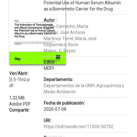
Potential Use of Human Serum Albumin
as a Biomimetic Carrier for the Drug
Autor :
Rubio-Camacho, Marta
Encinar, José Antonio
Martínez Tomé, María José
Esquembre, Rocío
Mateo , C. Reyes
Editor :
MDPI
Ver/Abrir:
5-Tmz.p
Departamento:
df
Departamentos de la UMH::Agroquímica y
Medio Ambiente
1,32 MB
Fecha de publicación:
Adobe PDF
2020-07-08
Compartir:
URI :
https://hdl.handle.net/11000/30732