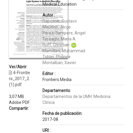
Medical Education
Autor :
Saposnik, Gustavo
Maurino, Jorge
Perez-Sempere, Angel
Terzaghi, Maria A.
Ruff, Christian
Mamdani, Muhammad
Tobler, Philippe
Montalban, Xavier
Ver/Abrir:
4-Frontie
Editor :
rs_2017_2
Frontiers Media
(1).pdf
Departamento:
3,07 MB
Departamentos de la UMH::Medicina
Adobe PDF
Clínica
Compartir:
Fecha de publicación:
2017-08
URI :