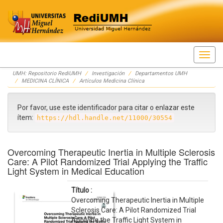
Skip
UMH: Repositorio RediUMH
Investigación
Departamentos UMH
navigation
MEDICINA CLÍNICA
Artículos Medicina Clínica
Por favor, use este identificador para citar o enlazar este
ítem:
https://hdl.handle.net/11000/30554
Overcoming Therapeutic Inertia in Multiple Sclerosis
Care: A Pilot Randomized Trial Applying the Traffic
Light System in Medical Education
Título :
Overcoming Therapeutic Inertia in Multiple
Sclerosis Care: A Pilot Randomized Trial
Applying the Traffic Light System in