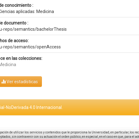
de conocimiento :
Ciencias aplicadas: Medicina
de documento :
eu-repo/semantics/bachelorThesis
hos de acceso:
eu-repo/semantics/openAccess
ce en las colecciones:
Medicina
Ver estadísticas
al-NoDerivada 4.0 Internacional.
igación de utilizar los servicios y contenidos que le proporciona la Universidad, en particular, los r
tados, sin contravenir con su actuación el orden público, en especial, en el caso en que, para el a