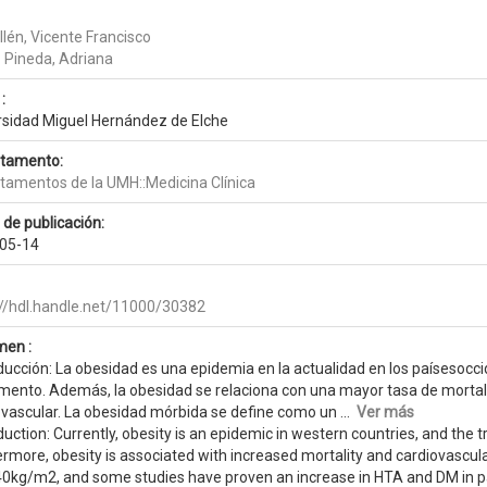
illén, Vicente Francisco
 Pineda, Adriana
:
rsidad Miguel Hernández de Elche
tamento:
tamentos de la UMH::Medicina Clínica
 de publicación:
05-14
://hdl.handle.net/11000/30382
en :
ducción: La obesidad es una epidemia en la actualidad en los paísesocci
mento. Además, la obesidad se relaciona con una mayor tasa de mortali
ovascular. La obesidad mórbida se define como un ...
Ver más
duction: Currently, obesity is an epidemic in western countries, and the t
rmore, obesity is associated with increased mortality and cardiovascular
0kg/m2, and some studies have proven an increase in HTA and DM in pati