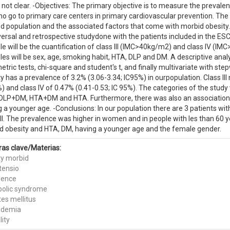
 not clear. -Objectives: The primary objective is to measure the preval
 go to primary care centers in primary cardiovascular prevention. The se
d population and the associated factors that come with morbid obesity. 
versal and retrospective studydone with the patients included in the 
le will be the cuantification of class III (IMC>40kg/m2) and class IV (
les will be sex, age, smoking habit, HTA, DLP and DM. A descriptive analy
tric tests, chi-square and student's t, and finally multivariate with step
y has a prevalence of 3.2% (3.06-3.34; IC95%) in ourpopulation. Class II
) and class IV of 0.47% (0.41-0.53; IC 95%). The categories of the stud
LP+DM, HTA+DM and HTA. Furthermore, there was also an association 
 a younger age. -Conclusions: In our population there are 3 patients w
 III. The prevalence was higher in women and in people with les than 60
d obesity and HTA, DM, having a younger age and the female gender.
ras clave/Materias:
ty morbid
tensio
lence
olic syndrome
tes mellitus
pidemia
ity