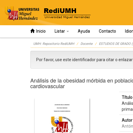
Inicio
Listar
Ayuda
Contacto
Idi
Skip
UMH: Repositorio RediUMH
Docente
ESTUDIOS DE GRADO (
navigation
Por favor, use este identificador para citar o enlaza
Análisis de la obesidad mórbida en poblaci
cardiovascular
Título 
Anális
prima
Autor 
Antón