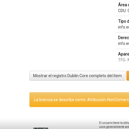
Área 
CDU: 
Tipo 
info:
Derec
info:
Apare
TFG- 
Mostrar el registro Dublin Core completo del ítem
La licencia se describe como: Atribución-NonComerci
El usuario tiene la obl
usos generalmente acep