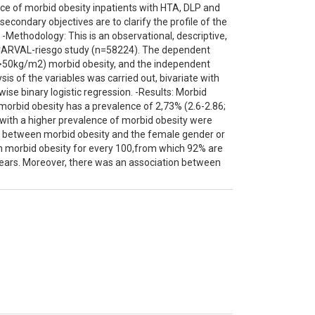
ence of morbid obesity inpatients with HTA, DLP and
condary objectives are to clarify the profile of the
-Methodology: This is an observational, descriptive,
ESCARVAL-riesgo study (n=58224). The dependent
IMC>50kg/m2) morbid obesity, and the independent
sis of the variables was carried out, bivariate with
wise binary logistic regression. -Results: Morbid
I morbid obesity has a prevalence of 2,73% (2.6-2.86;
y with a higher prevalence of morbid obesity were
between morbid obesity and the female gender or
ith morbid obesity for every 100,from which 92% are
 years. Moreover, there was an association between