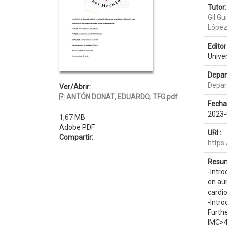
Tutor:
Gil Gu
López
Editor 
Unive
Depar
Depar
Ver/Abrir:
ANTÓN DONAT, EDUARDO, TFG.pdf
Fecha
2023-
1,67 MB
Adobe PDF
URI :
Compartir:
https
Resum
-Intro
en au
cardi
-Intro
Furthe
IMC>4