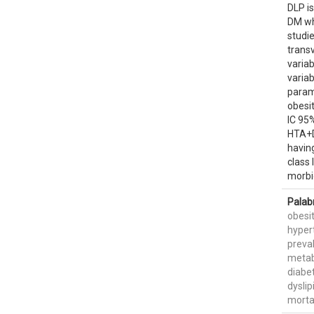
DLP is
DM who
studie
trans
variab
variab
parame
obesit
IC 95%
HTA+D
having
class
morbi
Palab
obesi
hyper
preva
metab
diabe
dysli
mortal