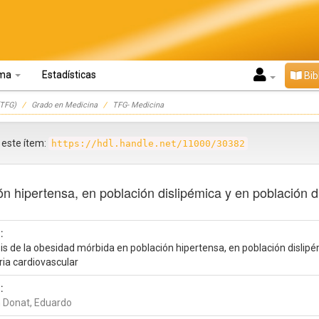
oma
Estadísticas
Bib
TFG)
Grado en Medicina
TFG- Medicina
r este ítem:
https://hdl.handle.net/11000/30382
ón hipertensa, en población dislipémica y en población d
:
is de la obesidad mórbida en población hipertensa, en población dislip
ria cardiovascular
:
 Donat, Eduardo