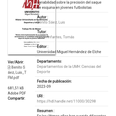
variabilidad sobre la precisión del saque
de esquina en jóvenes futbolistas
Autor :
Benito Sáez, Luis
Tutor:
Urbán Infantes, Tomás
Editor :
Universidad Miguel Hernández de Elche
Departamento:
Ver/Abrir:
Departamentos de la UMH::Ciencias del
Benito S
Deporte
áez, Luis_T
FM.pdf
Fecha de publicación:
2023-09
681,51 kB
Adobe PDF
URI :
Compartir:
https://hdl.handle.net/11000/30298
Resumen :