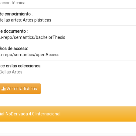
ación técnica
de conocimiento :
ellas artes: Artes plásticas
de documento :
eu-repo/semantics/bachelorThesis
hos de acceso:
eu-repo/semantics/openAccess
ce en las colecciones:
Bellas Artes
Ver estadísticas
al-NoDerivada 4.0 Internacional.