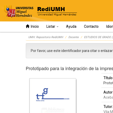
Inicio
Listar
Ayuda
Contacto
Idi
Skip
UMH: Repositorio RediUMH
Docente
ESTUDIOS DE GRADO (
navigation
Por favor, use este identificador para citar o enlaza
Prototipado para la integración de la impre
Título 
Protot
Autor 
Aceba
Tutor:
Vila 