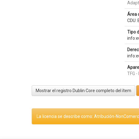
Adapt
Área 
CDU: B
Tipo 
info:
Derec
info:
Apare
TFG - 
Mostrar el registro Dublin Core completo del ítem
La licencia se describe como: Atribución-NonComerci