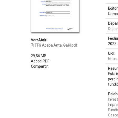
Editor 
Unive
Depar
Depar
Fecha
Ver/Abrir:
2023-
TFG Aceba Anta, Gaël.pdf
URI :
29,56 MB
https
Adobe PDF
Compartir:
Resum
Esta i
perdid
fundic
Palab
Inves
Impre
Fundi
Casca