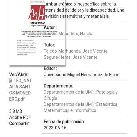
lumbar crónico o inespecífico sobre la
intensidad del dolor y la discapacidad. Una
revisión sistemátina y metanálisis
Autor :
Santos Monedero, Natalia
Tutor:
Toledo-Marhuenda, José Vicente
Segura-Heras, José Vicente
Editor :
Ver/Abrir:
Universidad Miguel Hernández de Elche
TFG_NAT
Departamento:
ALIA SANT
Departamentos de la UMH::Patología y
OS MONED
Cirugía
ERO.pdf
Departamentos de la UMH::Estadística,
Matemáticas e Informática
3,8 MB
Adobe PDF
Fecha de publicación:
Compartir:
2023-06-16