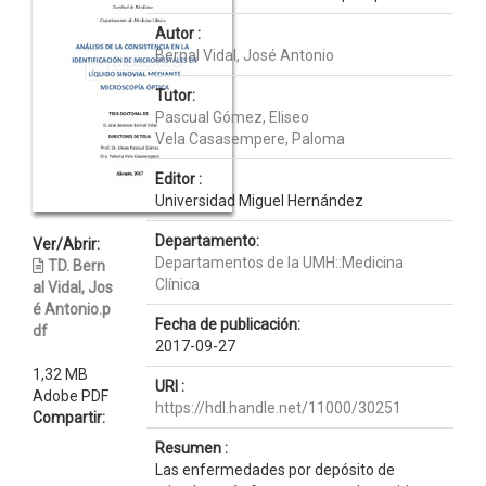
Autor :
Bernal Vidal, José Antonio
Tutor:
Pascual Gómez, Eliseo
Vela Casasempere, Paloma
Editor :
Universidad Miguel Hernández
Departamento:
Ver/Abrir:
Departamentos de la UMH::Medicina
TD. Bern
Clínica
al Vidal, Jos
é Antonio.p
Fecha de publicación:
df
2017-09-27
1,32 MB
URI :
Adobe PDF
https://hdl.handle.net/11000/30251
Compartir:
Resumen :
Las enfermedades por depósito de