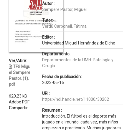
Autor :
Sempere Pastor, Miguel
Tutor:
Verdú Carbonell, Fátima
Editor :
Universidad Miguel Hernández de Elche
Departamento:
Departamentos de la UMH::Patología y
Ver/Abrir:
Cirugía
TFG Migu
el Sempere
Fecha de publicación:
Pastor. (1).
2023-06-16
pdf
URI :
620,23 kB
https://hdl.handle.net/11000/30202
Adobe PDF
Compartir:
Resumen :
Introducción. El fútbol es el deporte más
jugado en el mundo, cada vez, más niños
empiezan a practicarlo. Muchos jugadores