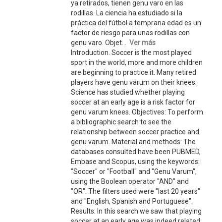
ya retirados, tienen genu varo en las
rodillas. La ciencia ha estudiado si la
práctica del fútbol a temprana edad es un
factor de riesgo para unas rodillas con
genu varo. Objet...
Ver más
Introduction. Soccer is the most played
sport in the world, more and more children
are beginning to practice it. Many retired
players have genu varum on their knees.
Science has studied whether playing
soccer at an early age is a risk factor for
genu varum knees. Objectives: To perform
a bibliographic search to see the
relationship between soccer practice and
genu varum. Material and methods: The
databases consulted have been PUBMED,
Embase and Scopus, using the keywords:
"Soccer" or "Football" and "Genu Varum",
using the Boolean operator "AND" and
"OR". The filters used were "last 20 years"
and "English, Spanish and Portuguese".
Results: In this search we saw that playing
soccer at an early age was indeed related