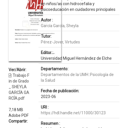
en niños/as con hidrocefalia y
psicoeducación en cuidadores principales
Autor :
García García, Sheyla
Tutor:
Pérez-Jover, Virtudes
Editor :
Universidad Miguel Hernández de Elche
Departamento:
Ver/Abrir:
Departamentos de la UMH::Psicología de
Trabajo F
la Salud
in de Grado
_ SHEYLA
Fecha de publicación:
GARCÍA GA
2023-06
RCÍA.pdf
URI :
7,18 MB
https://hdl.handle.net/11000/30123
Adobe PDF
Compartir:
Resumen :