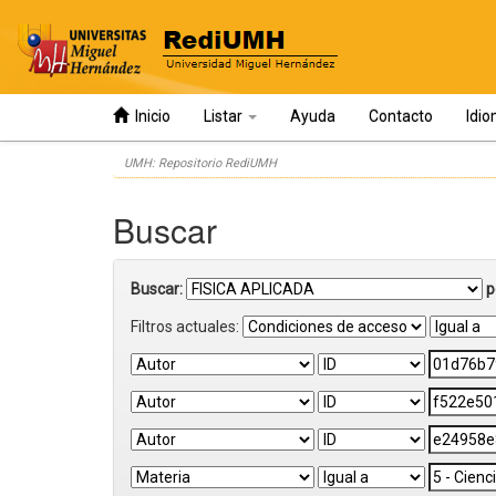
Inicio
Listar
Ayuda
Contacto
Idi
Skip
UMH: Repositorio RediUMH
navigation
Buscar
Buscar:
p
Filtros actuales: