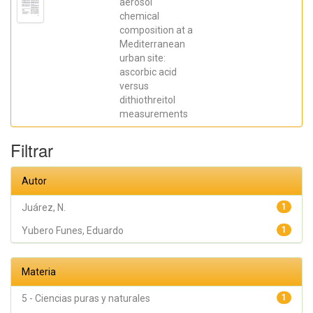
aerosol
Funes,
chemical
Eduardo;
Juárez, N.;
composition at a
Nicolás,
Mediterranean
J.F.;
Crespo, J.;
urban site:
Galindo,
ascorbic acid
Nuria
versus
dithiothreitol
measurements
Filtrar
Autor
Juárez, N.
1
Yubero Funes, Eduardo
1
Materia
5 - Ciencias puras y naturales
1