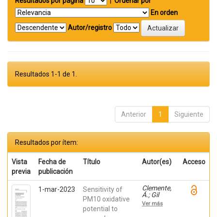
Resultados por página
|
Ordenar por
En orden
Autor/registro
Resultados 1-1 de 1.
Anterior
1
Siguiente
Resultados por ítem:
Vista
Fecha de
Título
Autor(es)
Acceso
previa
publicación
Clemente,
1-mar-2023
Sensitivity of
Á.; Gil
PM10 oxidative
Moltó,
Ver más
Juan;
potential to
Yubero