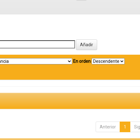
En orden
Anterior
1
Si