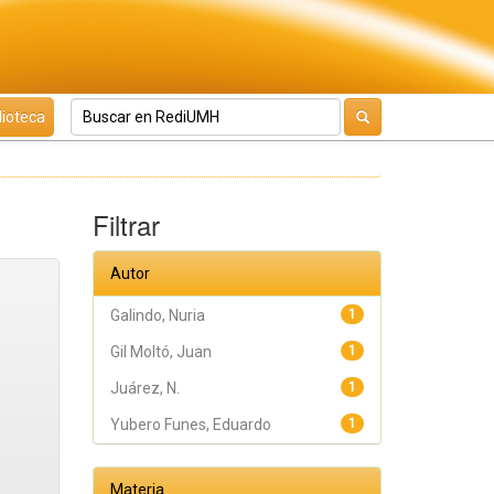
lioteca
Filtrar
Autor
Galindo, Nuria
1
Gil Moltó, Juan
1
Juárez, N.
1
Yubero Funes, Eduardo
1
Materia