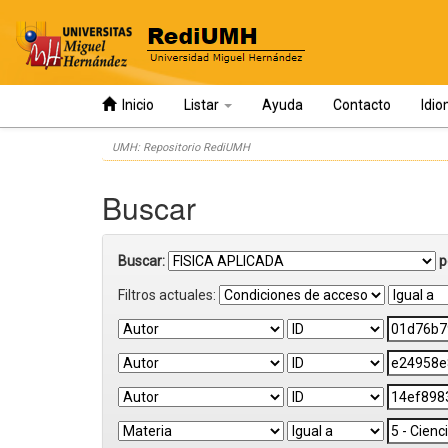
Inicio
Listar
Ayuda
Contacto
Idi
Skip
UMH: Repositorio RediUMH
navigation
Buscar
Buscar:
p
Filtros actuales: