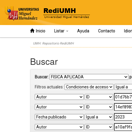
Inicio
Listar
Ayuda
Contacto
Idi
Skip
UMH: Repositorio RediUMH
navigation
Buscar
Buscar:
p
Filtros actuales: